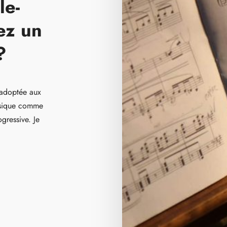
le-
ez un
?
 adoptée aux
musique comme
gressive. Je