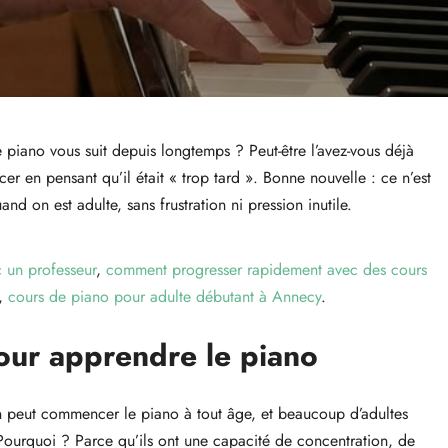
 piano vous suit depuis longtemps ? Peut-être l’avez-vous déjà
 en pensant qu’il était « trop tard ». Bonne nouvelle : ce n’est
 on est adulte, sans frustration ni pression inutile.
 un professeur
,
comment progresser rapidement avec des cours
,
cours de piano pour adulte débutant à Annecy
.
pour apprendre le piano
 On peut commencer le piano à tout âge, et beaucoup d’adultes
. Pourquoi ? Parce qu’ils ont une capacité de concentration, de