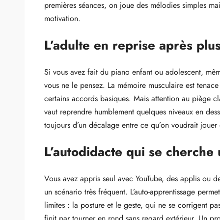
premières séances, on joue des mélodies simples mais r
motivation.
L’adulte en reprise après plu
Si vous avez fait du piano enfant ou adolescent, mêm
vous ne le pensez. La mémoire musculaire est tenace :
certains accords basiques. Mais attention au piège cl
vaut reprendre humblement quelques niveaux en dessou
toujours d’un décalage entre ce qu’on voudrait jouer 
L’autodidacte qui se cherche
Vous avez appris seul avec YouTube, des applis ou de
un scénario très fréquent. L’auto-apprentissage perm
limites : la posture et le geste, qui ne se corrigent pa
finit par tourner en rond sans regard extérieur. Un p