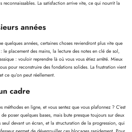
econnaissables. La satisfaction arrive vite, ce qui nourrit la
sieurs années
e quelques années, certaines choses reviendront plus vite que
 le placement des mains, la lecture des notes en clé de sol,
assique : vouloir reprendre là où vous vous étiez arrêté. Mieux
s pour reconstruire des fondations solides. La frustration vient
et ce qu’on peut réellement.
 un cadre
s méthodes en ligne, et vous sentez que vous plafonnez ? C’est
et de poser quelques bases, mais bute presque toujours sur deux
s seul devant un écran, et la structuration de la progression, qui
rofesseur permet de déverrouiller ces blocages rapidement. Pour