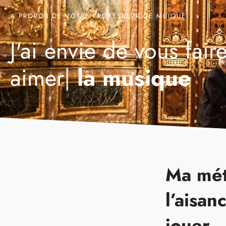
A PROPOS DE VOTRE PROFESSEUR DE MUIQUE
J'ai envie de vous fair
aimer
|
la musique
Ma mét
l’aisan
jouer.