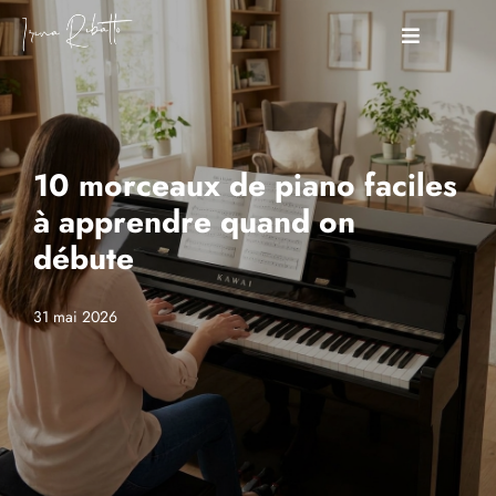
10 morceaux de piano faciles
à apprendre quand on
débute
31 mai 2026